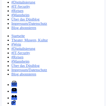
#Digitalisierung
#IT-Security
#Reisen
#Mannheim
Über das Düsiblog
Impressum/Datenschutz
Blog abonnieren
Startseite
Theater, Museen, Kultur
#Wein
#Digitalisierung
#IT-Security
#Reisen
#Mannheim
Über das Düsiblog
Impressum/Datenschutz
Blog abonnieren
instagram.com/duesiblog
youtube.com/Duesiblog
flickr.com/duesiblog
Mastodon/duesiblog