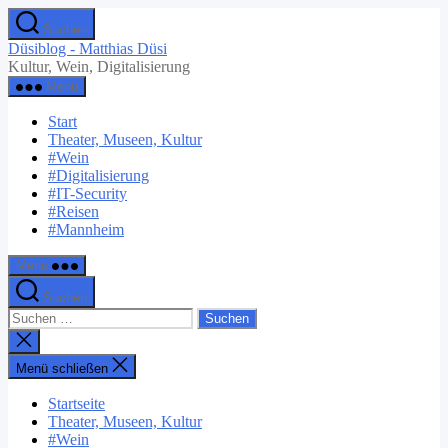
Zum
Suchen
Inhalt
Düsiblog - Matthias Düsi
springen
Kultur, Wein, Digitalisierung
Menü
Start
Theater, Museen, Kultur
#Wein
#Digitalisierung
#IT-Security
#Reisen
#Mannheim
Menü
Suchen
Suchen
nach:
Suche
schließen
Menü schließen
Startseite
Theater, Museen, Kultur
#Wein