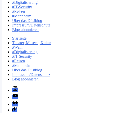
#Digitalisierung
#IT-Security
#Reisen
#Mannheim
Über das Düsiblog
Impressum/Datenschutz
Blog abonnieren
Startseite
Theater, Museen, Kultur
#Wein
#Digitalisierung
#IT-Security
#Reisen
#Mannheim
Über das Düsiblog
Impressum/Datenschutz
Blog abonnieren
instagram.com/duesiblog
youtube.com/Duesiblog
flickr.com/duesiblog
Mastodon/duesiblog