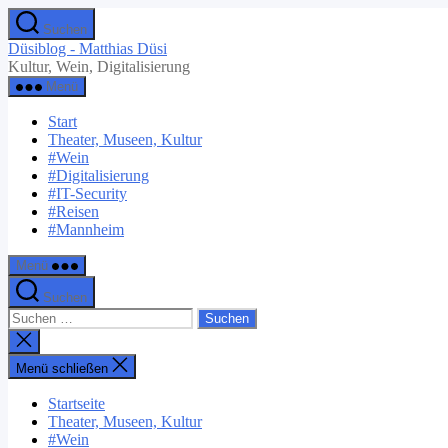
Zum
Suchen
Inhalt
Düsiblog - Matthias Düsi
springen
Kultur, Wein, Digitalisierung
Menü
Start
Theater, Museen, Kultur
#Wein
#Digitalisierung
#IT-Security
#Reisen
#Mannheim
Menü
Suchen
Suchen
nach:
Suche
schließen
Menü schließen
Startseite
Theater, Museen, Kultur
#Wein